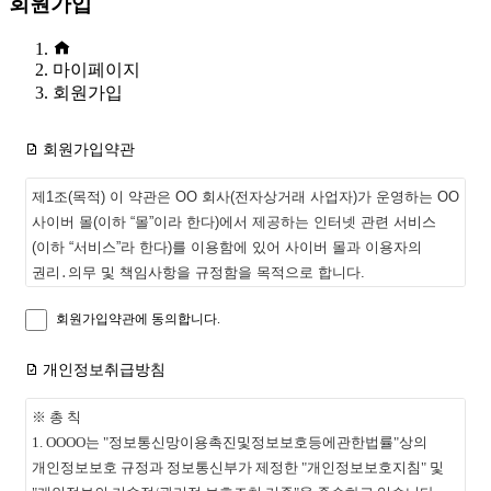
회원가입
마이페이지
회원가입
회원가입약관
제1조(목적) 이 약관은 OO 회사(전자상거래 사업자)가 운영하는 OO
사이버 몰(이하 “몰”이라 한다)에서 제공하는 인터넷 관련 서비스
(이하 “서비스”라 한다)를 이용함에 있어 사이버 몰과 이용자의
권리․의무 및 책임사항을 규정함을 목적으로 합니다.
회원가입약관에 동의합니다.
※「PC통신, 무선 등을 이용하는 전자상거래에 대해서도 그
성질에 반하지 않는 한 이 약관을 준용합니다.」
개인정보취급방침
제2조(정의)
※ 총 칙
1. OOOO는 "정보통신망이용촉진및정보보호등에관한법률"상의
① “몰”이란 OO 회사가 재화 또는 용역(이하 “재화 등”이라 함)을
개인정보보호 규정과 정보통신부가 제정한 "개인정보보호지침" 및
이용자에게 제공하기 위하여 컴퓨터 등 정보통신설비를 이용하여